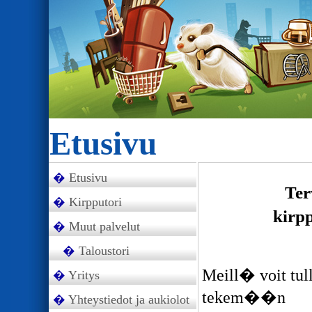
E
t
u
s
i
v
u
Etusivu
Ter
Kirpputori
kirp
Muut palvelut
Taloustori
Meill� voit tul
Yritys
tekem��n
Yhteystiedot ja aukiolot