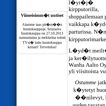
l�yt�j�
kirpputorilla,
Viimeisimm�t uutiset
shoppailemaan p
vaikkapa k�yd�
Alamme taas pit�m��n
huutokauppoja. Seuraava
parturissa. N
huutokauppa on 27.10.2013
sunnuntaina ja meklarina toimii
kirpputorimarke
TVst� tuttu huutokauppa
keisari! Tervetuloa!
L�yd�t meilt� 
ja ker�ilytuott
Wanha Aalto Oy:
yli viisitoista v
Ostamme
jat
k�ytetyt huone
��nilevyt, k
uuden tavaran